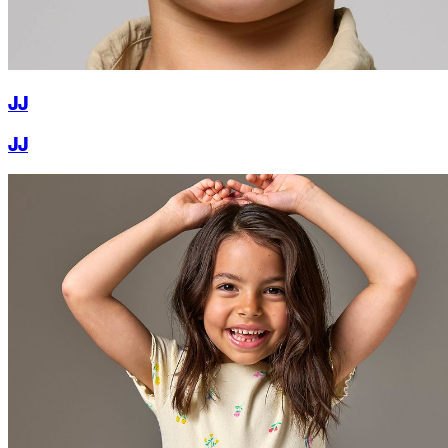
JJ
JJ