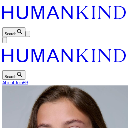
Search
Search
About
Join
FR