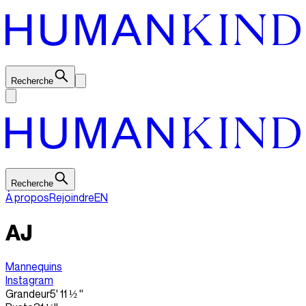
Recherche
Recherche
À propos
Rejoindre
EN
AJ
Mannequins
Instagram
Grandeur
5' 11 ½ ''