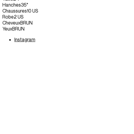
Hanches
35"
Chaussures
10 US
Robe
2 US
Cheveux
BRUN
Yeux
BRUN
Instagram