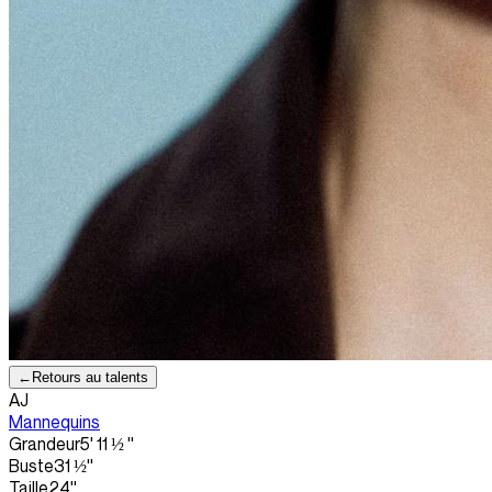
←
Retours au talents
AJ
Mannequins
Grandeur
5' 11 ½ ''
Buste
31 ½''
Taille
24''