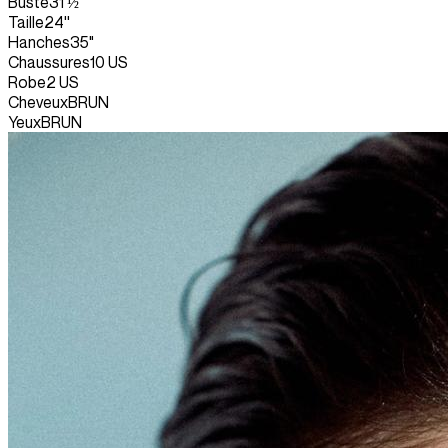
Buste
31 ½''
Taille
24''
Hanches
35"
Chaussures
10 US
Robe
2 US
Cheveux
BRUN
Yeux
BRUN