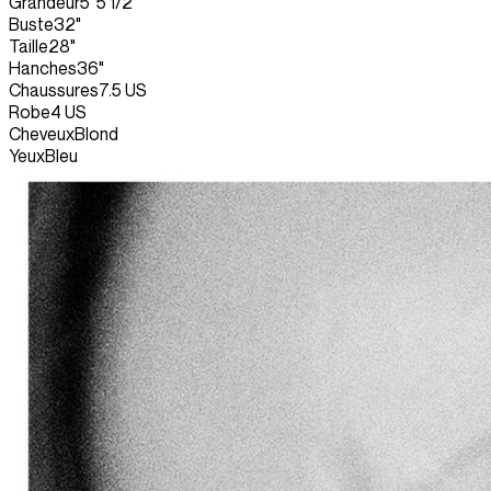
Grandeur
5' 5 1/2"
Buste
32"
Taille
28"
Hanches
36"
Chaussures
7.5 US
Robe
4 US
Cheveux
Blond
Yeux
Bleu