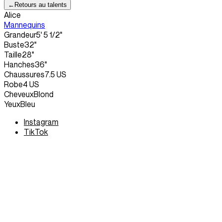
←
Retours au talents
Alice
Mannequins
Grandeur
5' 5 1/2"
Buste
32"
Taille
28"
Hanches
36"
Chaussures
7.5 US
Robe
4 US
Cheveux
Blond
Yeux
Bleu
Instagram
TikTok