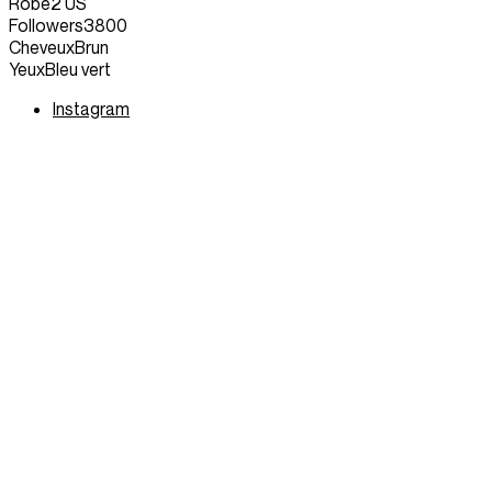
Robe
2 US
Followers
3800
Cheveux
Brun
Yeux
Bleu vert
Instagram