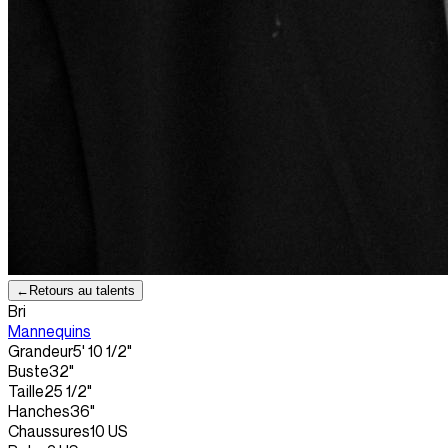
←
Retours au talents
Bri
Mannequins
Grandeur
5' 10 1/2"
Buste
32"
Taille
25 1/2"
Hanches
36"
Chaussures
10 US