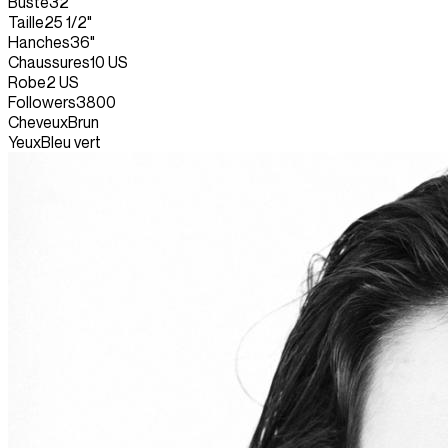
Buste
32"
Taille
25 1/2"
Hanches
36"
Chaussures
10 US
Robe
2 US
Followers
3800
Cheveux
Brun
Yeux
Bleu vert