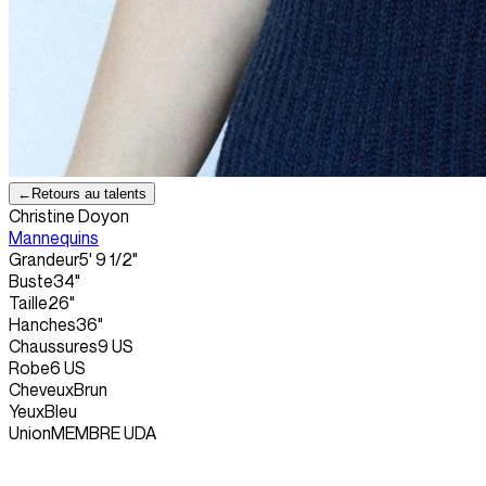
←
Retours au talents
Christine Doyon
Mannequins
Grandeur
5' 9 1/2"
Buste
34"
Taille
26"
Hanches
36"
Chaussures
9 US
Robe
6 US
Cheveux
Brun
Yeux
Bleu
Union
MEMBRE UDA