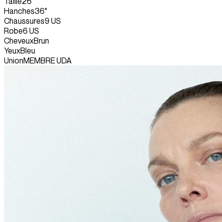
Taille
26"
Hanches
36"
Chaussures
9 US
Robe
6 US
Cheveux
Brun
Yeux
Bleu
Union
MEMBRE UDA