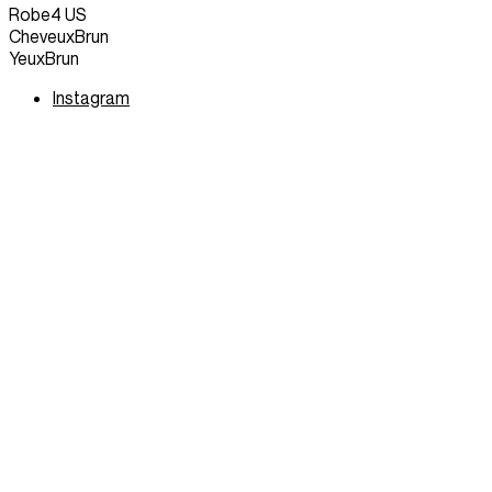
Robe
4 US
Cheveux
Brun
Yeux
Brun
Instagram