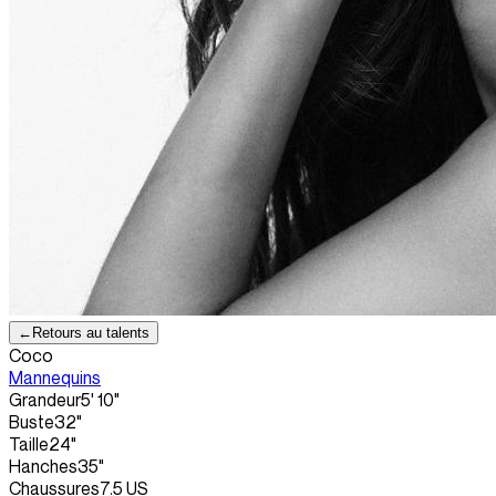
←
Retours au talents
Coco
Mannequins
Grandeur
5' 10"
Buste
32"
Taille
24"
Hanches
35"
Chaussures
7.5 US