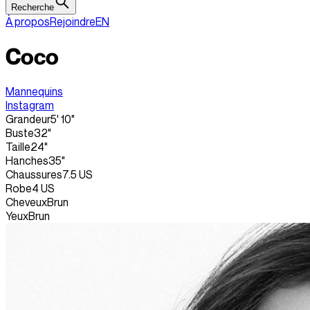
Recherche
À propos
Rejoindre
EN
Coco
Mannequins
Instagram
Grandeur
5' 10"
Buste
32"
Taille
24"
Hanches
35"
Chaussures
7.5 US
Robe
4 US
Cheveux
Brun
Yeux
Brun