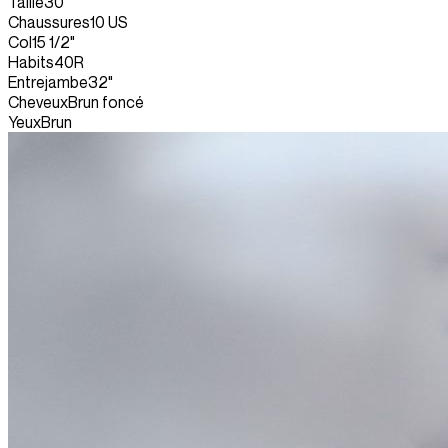
Taille
30"
Chaussures
10 US
Col
15 1/2"
Habits
40R
Entrejambe
32"
Cheveux
Brun foncé
Yeux
Brun