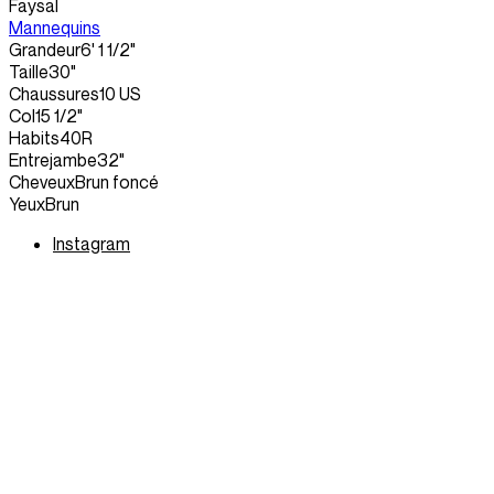
Faysal
Mannequins
Grandeur
6' 1 1/2"
Taille
30"
Chaussures
10 US
Col
15 1/2"
Habits
40R
Entrejambe
32"
Cheveux
Brun foncé
Yeux
Brun
Instagram