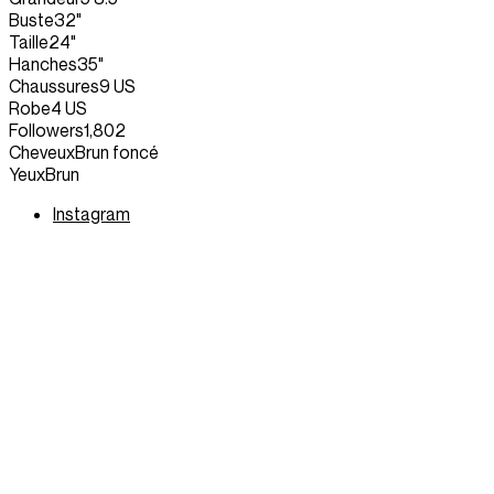
Buste
32"
Taille
24"
Hanches
35"
Chaussures
9 US
Robe
4 US
Followers
1,802
Cheveux
Brun foncé
Yeux
Brun
Instagram