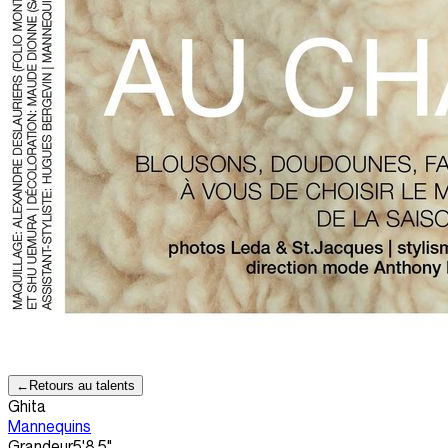
←
Retours au talents
Ghita
Mannequins
Grandeur
5'8.5"