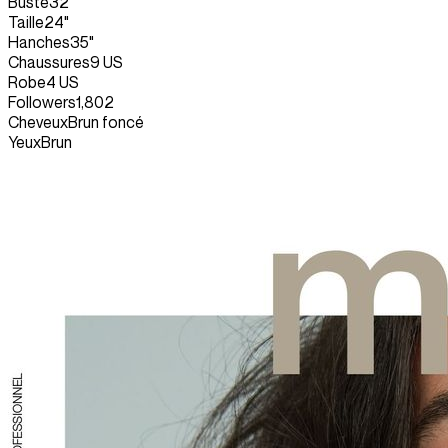
Buste
32"
Taille
24"
Hanches
35"
Chaussures
9 US
Robe
4 US
Followers
1,802
Cheveux
Brun foncé
Yeux
Brun