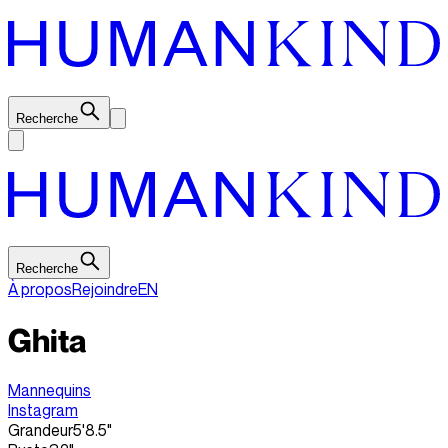
Recherche
Recherche
À propos
Rejoindre
EN
Ghita
Mannequins
Instagram
Grandeur
5'8.5"