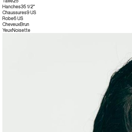
Taille
25"
Hanches
35 1/2"
Chaussures
9 US
Robe
6 US
Cheveux
Brun
Yeux
Noisette