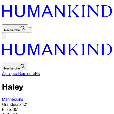
Recherche
Recherche
À propos
Rejoindre
EN
Haley
Mannequins
Grandeur
5' 10"
Buste
35"