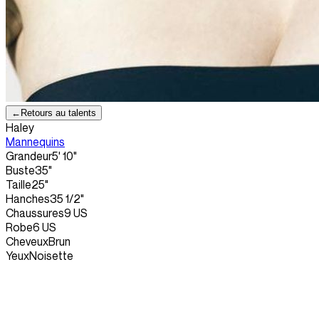
←
Retours au talents
Haley
Mannequins
Grandeur
5' 10"
Buste
35"
Taille
25"
Hanches
35 1/2"
Chaussures
9 US
Robe
6 US
Cheveux
Brun
Yeux
Noisette