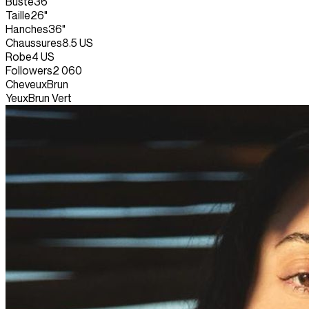
Buste
36"
Taille
26"
Hanches
36"
Chaussures
8.5 US
Robe
4 US
Followers
2 060
Cheveux
Brun
Yeux
Brun Vert