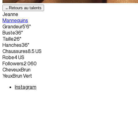
←
Retours au talents
Jeanne
Mannequins
Grandeur
5'6"
Buste
36"
Taille
26"
Hanches
36"
Chaussures
8.5 US
Robe
4 US
Followers
2 060
Cheveux
Brun
Yeux
Brun Vert
Instagram