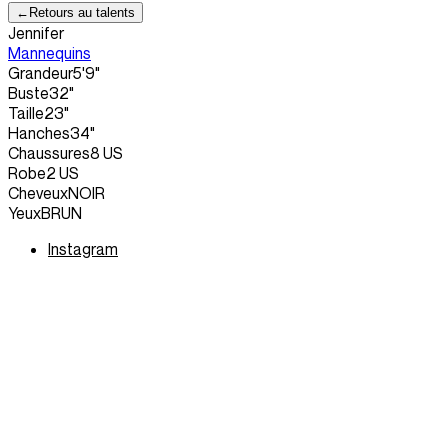
←
Retours au talents
Jennifer
Mannequins
Grandeur
5'9"
Buste
32"
Taille
23"
Hanches
34"
Chaussures
8 US
Robe
2 US
Cheveux
NOIR
Yeux
BRUN
Instagram