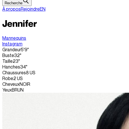
Recherche
À propos
Rejoindre
EN
Jennifer
Mannequins
Instagram
Grandeur
5'9"
Buste
32"
Taille
23"
Hanches
34"
Chaussures
8 US
Robe
2 US
Cheveux
NOIR
Yeux
BRUN