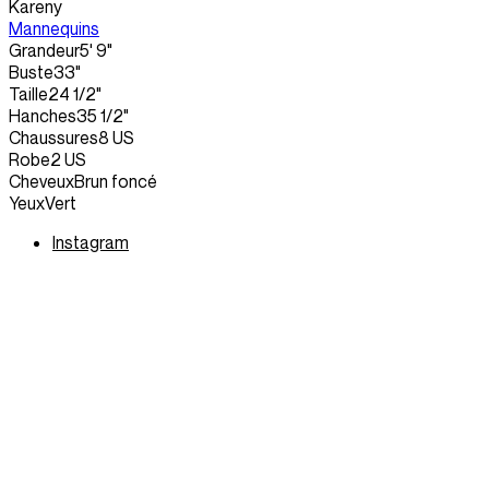
Kareny
Mannequins
Grandeur
5' 9"
Buste
33"
Taille
24 1/2"
Hanches
35 1/2"
Chaussures
8 US
Robe
2 US
Cheveux
Brun foncé
Yeux
Vert
Instagram