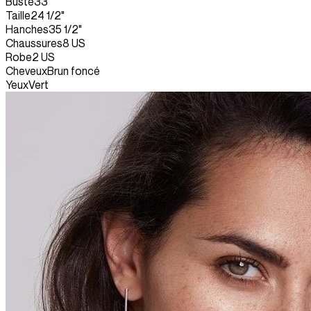
Buste
33"
Taille
24 1/2"
Hanches
35 1/2"
Chaussures
8 US
Robe
2 US
Cheveux
Brun foncé
Yeux
Vert