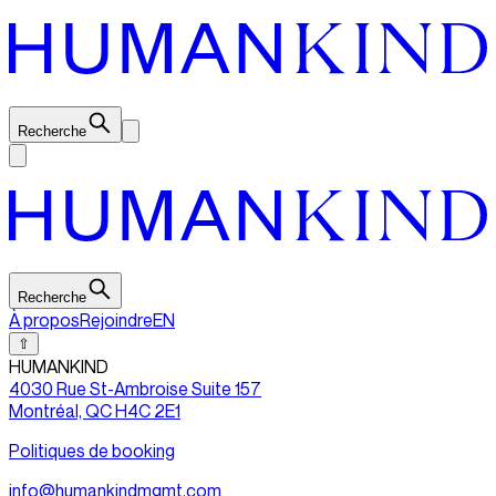
Recherche
Recherche
À propos
Rejoindre
EN
⇧
HUMANKIND
4030 Rue St-Ambroise Suite 157
Montréal, QC H4C 2E1
Politiques de booking
info@humankindmgmt.com