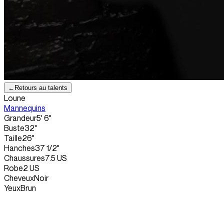
←
Retours au talents
Loune
Mannequins
Grandeur
5' 6"
Buste
32"
Taille
26"
Hanches
37 1/2"
Chaussures
7.5 US
Robe
2 US
Cheveux
Noir
Yeux
Brun