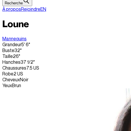
Recherche
À propos
Rejoindre
EN
Loune
Mannequins
Grandeur
5' 6"
Buste
32"
Taille
26"
Hanches
37 1/2"
Chaussures
7.5 US
Robe
2 US
Cheveux
Noir
Yeux
Brun