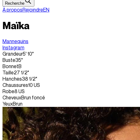
Recherche
À propos
Rejoindre
EN
Maïka
Mannequins
Instagram
Grandeur
5' 10"
Buste
35"
Bonnet
B
Taille
27 1/2"
Hanches
38 1/2"
Chaussures
10 US
Robe
8 US
Cheveux
Brun foncé
Yeux
Brun