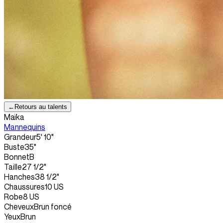
←
Retours au talents
Maïka
Mannequins
Grandeur
5' 10"
Buste
35"
Bonnet
B
Taille
27 1/2"
Hanches
38 1/2"
Chaussures
10 US
Robe
8 US
Cheveux
Brun foncé
Yeux
Brun