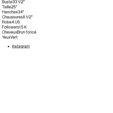
Buste
33 1/2"
Taille
25"
Hanches
34"
Chaussures
8 1/2"
Robe
4 US
Followers
1,5 K
Cheveux
Brun foncé
Yeux
Vert
Instagram