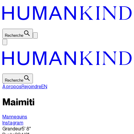
Recherche
Recherche
À propos
Rejoindre
EN
Maimiti
Mannequins
Instagram
Grandeur
5' 8"