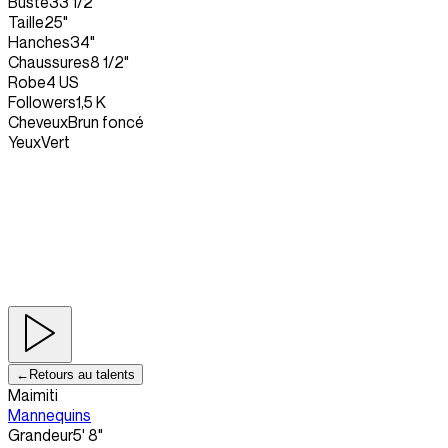
Buste
33 1/2"
Taille
25"
Hanches
34"
Chaussures
8 1/2"
Robe
4 US
Followers
1,5 K
Cheveux
Brun foncé
Yeux
Vert
←
Retours au talents
Maimiti
Mannequins
Grandeur
5' 8"