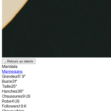
←
Retours au talents
Maridalia
Mannequins
Grandeur
5' 9"
Buste
31"
Taille
25"
Hanches
36"
Chaussures
9 US
Robe
4 US
Followers
1.9 K