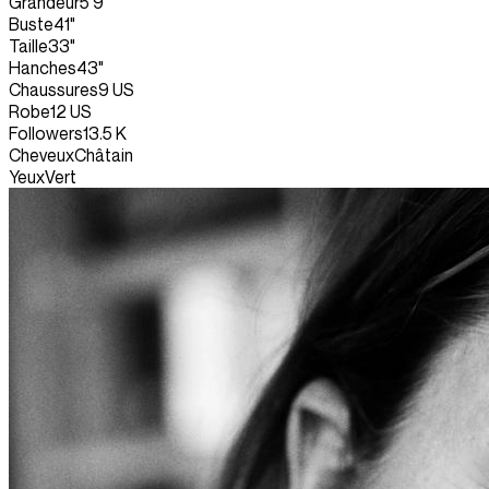
Grandeur
5'9"
Buste
41"
Taille
33"
Hanches
43"
Chaussures
9 US
Robe
12 US
Followers
13.5 K
Cheveux
Châtain
Yeux
Vert