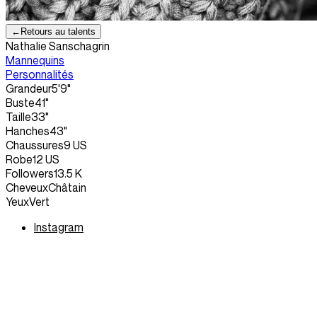
←
Retours au talents
Nathalie Sanschagrin
Mannequins
Personnalités
Grandeur
5'9"
Buste
41"
Taille
33"
Hanches
43"
Chaussures
9 US
Robe
12 US
Followers
13.5 K
Cheveux
Châtain
Yeux
Vert
Instagram