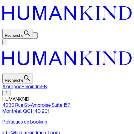
Recherche
Recherche
À propos
Rejoindre
EN
⇧
HUMANKIND
4030 Rue St-Ambroise Suite 157
Montréal, QC H4C 2E1
Politiques de booking
info@humankindmgmt.com