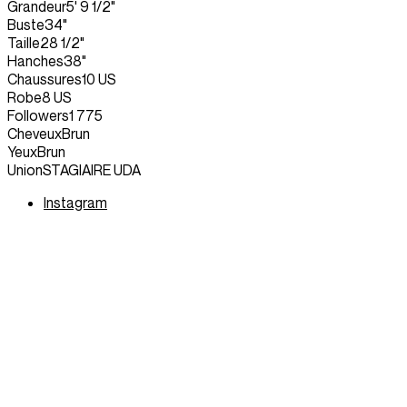
Grandeur
5' 9 1/2"
Buste
34"
Taille
28 1/2"
Hanches
38"
Chaussures
10 US
Robe
8 US
Followers
1 775
Cheveux
Brun
Yeux
Brun
Union
STAGIAIRE UDA
Instagram