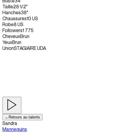
Buste
34"
Taille
28 1/2"
Hanches
38"
Chaussures
10 US
Robe
8 US
Followers
1 775
Cheveux
Brun
Yeux
Brun
Union
STAGIAIRE UDA
←
Retours au talents
Sandra
Mannequins