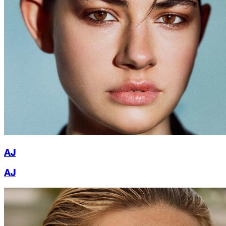
AJ
AJ