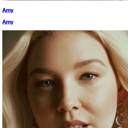
Amy
Amy